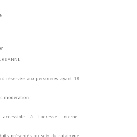
e
er
LEURBANNE
nt réservée aux personnes ayant 18
ec modération.
cessible à l'adresse internet
uits présentés au sein du catalogue