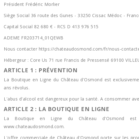
Président Frédéric Morlier
Siège Social 36 route des Gunes - 33250 Cissac Médoc - Franc
Capital Social 82 680 € - RCS D 413 976 515
ADEME FR203714_01QEWB
Nous contacter https://chateaudosmond.com/fr/nous-contact
Hébergeur : Core Us 71 rue Francis de Pressensé 69100 VIL
ARTICLE 1 : PRÉVENTION
La Boutique en Ligne du Château d'Osmond est exclusiveme
ans révolus.
L'abus d'alcool est dangereux pour la santé. A consommer av
ARTICLE 2 : LA BOUTIQUE EN LIGNE
La Boutique en Ligne du Château d'Osmond est ac
www.chateaudosmond.com.
L'offre commerciale de Château d'Osmond porte sur les prod